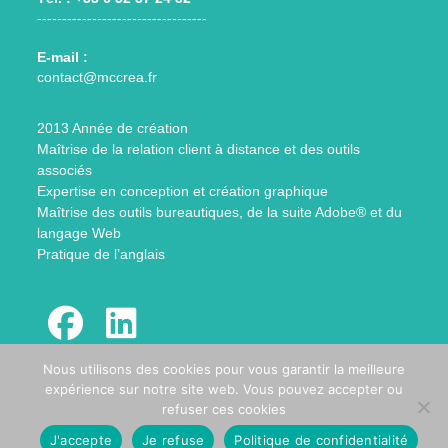
----------------------------------
E-mail :
S’ouvre
contact@mccrea.fr
dans
votre
2013 Année de création
application
Maîtrise de la relation client à distance et des outils
associés
Expertise en conception et création graphique
Maîtrise des outils bureautiques, de la suite Adobe® et du
langage Web
Pratique de l’anglais
S’ouvre
S’ouvre
Nous utilisons des cookies pour vous garantir la meilleure
dans
dans
expérience sur notre site web. Vous pouvez accepter ou
un
un
refuser ces cookies
Mentions légales
Politique de confidentialité
nouvel
nouvel
J'accepte
Je refuse
Politique de confidentialité
onglet
onglet