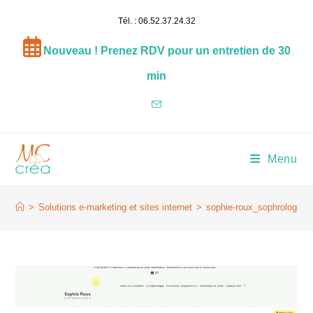
Skip
Tél. : 06.52.37.24.32
to
content
Nouveau ! Prenez RDV pour un entretien de 30
min
Menu
sophie-roux_sophrologue
>
Solutions e-marketing et sites internet
>
sophie-roux_sophrologue