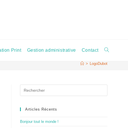
ion Print
Gestion administrative
Contact
Toggle
>
LogoDubot
website
Press
search
Escape
to
close
Articles Récents
the
search
Bonjour tout le monde !
panel.