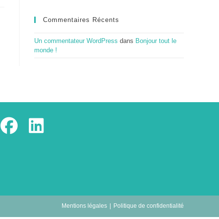
Commentaires Récents
Un commentateur WordPress
dans
Bonjour tout le
monde !
’ouvre
S’ouvre
dans
dans
un
un
ouvel
nouvel
nglet
onglet
Mentions légales
Politique de confidentialité